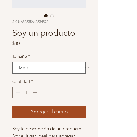
SKU: 632835642834572
Soy un producto
Precio
$40
Tamaño
*
Cantidad
*
Agregar al carrito
Soy la descripción de un producto. 
Soy el lugar ideal para agregar 